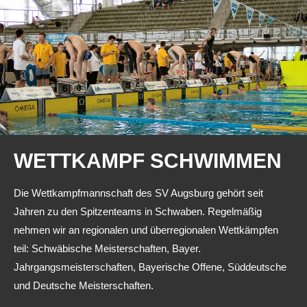
Rekorde
Erwachsenen- / Hobbyschwimmen
Wasserball
TERMINE
AKTUELLES
Archiv
WETTKAMPF
SCHWIMMEN
KONTAKT
Die Wettkampfmannschaft des SV Augsburg gehört seit
Jahren zu den Spitzenteams in Schwaben. Regelmäßig
nehmen wir an regionalen und überregionalen Wettkämpfen
teil: Schwäbische Meisterschaften, Bayer.
Jahrgangsmeisterschaften, Bayerische Offene, Süddeutsche
und Deutsche Meisterschaften.