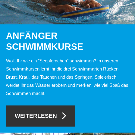
VEREIN
Vorstand
Angebot
ANFÄNGER
Mitgliedschaft
SCHWIMMKURSE
Vereinskleidung
Wollt Ihr wie ein "Seepferdchen" schwimmen? In unseren
Downloads
Schwimmkursen lernt Ihr die drei Schwimmarten Rücken,
Links
Brust, Kraul, das Tauchen und das Springen. Spielerisch
werdet Ihr das Wasser erobern und merken, wie viel Spaß das
ABTEILUNGEN
Schwimmen macht.
Schwimmen
Anfängerschwimmen
WEITERLESEN
Wettkampfschwimmen
Trainingszeiten