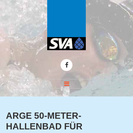
HOME
TOP THEMEN
ARGE
50-METER-
Zirbelnuss-Schwimmen
HALLENBAD
FÜR
ARGE 50-Meter-Hallenbad