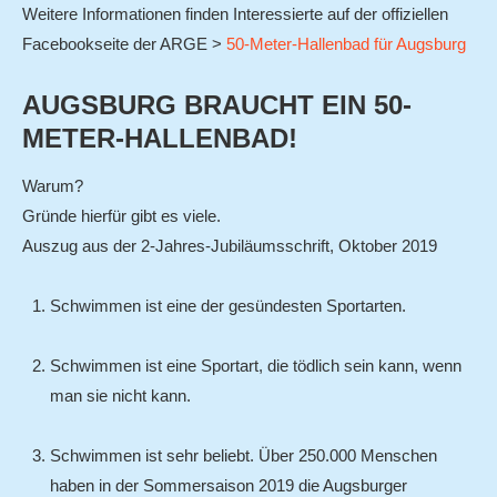
Weitere Informationen finden Interessierte auf der offiziellen
Rekorde
Facebookseite der ARGE >
50-Meter-Hallenbad für Augsburg
Erwachsenen- / Hobbyschwimmen
AUGSBURG BRAUCHT EIN 50-
Wasserball
METER-HALLENBAD!
TERMINE
AKTUELLES
Warum?
Gründe hierfür gibt es viele.
Archiv
Auszug aus der 2-Jahres-Jubiläumsschrift, Oktober 2019
KONTAKT
Schwimmen ist eine der gesündesten Sportarten.
Schwimmen ist eine Sportart, die tödlich sein kann, wenn
man sie nicht kann.
Schwimmen ist sehr beliebt. Über 250.000 Menschen
haben in der Sommersaison 2019 die Augsburger