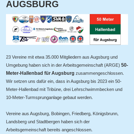
AUGSBURG
VEREIN
Vorstand
Angebot
Mitgliedschaft
Vereinskleidung
23 Vereine mit etwa 35.000 Mitgliedern aus Augsburg und
Downloads
Umgebung haben sich in der Arbeitsgemeinschaft (ARGE)
50-
Meter-Hallenbad für Augsburg
zusammengeschlossen.
Links
Wir setzen uns dafür ein, dass in Augsburg bis 2023 ein 50-
ABTEILUNGEN
Meter-Hallenbad mit Tribüne, drei Lehrschwimmbecken und
Schwimmen
10-Meter-Turmsprunganlage gebaut werden.
Anfängerschwimmen
Vereine aus Augsburg, Bobingen, Friedberg, Königsbrunn,
Wettkampfschwimmen
Landsberg und Stadtbergen haben sich der
Trainingszeiten
Arbeitsgemeinschaft bereits angeschlossen.