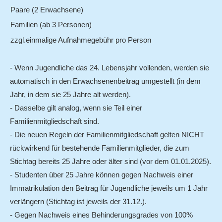
Paare (2 Erwachsene)
Rekorde
Familien (ab 3 Personen)
Erwachsenen- / Hobbyschwimmen
zzgl.einmalige Aufnahmegebühr pro Person
Wasserball
TERMINE
- Wenn Jugendliche das 24. Lebensjahr vollenden, werden sie
AKTUELLES
automatisch in den Erwachsenenbeitrag umgestellt (in dem
Jahr, in dem sie 25 Jahre alt werden).
Archiv
- Dasselbe gilt analog, wenn sie Teil einer
KONTAKT
Familienmitgliedschaft sind.
- Die neuen Regeln der Familienmitgliedschaft gelten NICHT
rückwirkend für bestehende Familienmitglieder, die zum
Stichtag bereits 25 Jahre oder älter sind (vor dem 01.01.2025).
- Studenten über 25 Jahre können gegen Nachweis einer
Immatrikulation den Beitrag für Jugendliche jeweils um 1 Jahr
verlängern (Stichtag ist jeweils der 31.12.).
- Gegen Nachweis eines Behinderungsgrades von 100%