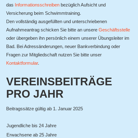
das
Informationsschreiben
bezüglich Aufsicht und
VEREIN
Versicherung beim Schwimmtraining.
Vorstand
Den vollständig ausgefüllten und unterschriebenen
Angebot
Aufnahmeantrag schicken Sie bitte an unsere
Geschäftsstelle
oder übergeben ihn persönlich einem unserer Übungsleiter im
Mitgliedschaft
Bad.
Bei Adressänderungen, neuer Bankverbindung oder
Vereinskleidung
Fragen zur Mitgliedschaft nutzen Sie bitte unser
Kontaktformular
.
Downloads
Links
VEREINSBEITRÄGE
ABTEILUNGEN
PRO JAHR
Schwimmen
Beitragssätze gültig ab 1. Januar 2025
Anfängerschwimmen
Wettkampfschwimmen
Jugendliche bis 24 Jahre
Trainingszeiten
Erwachsene ab 25 Jahre