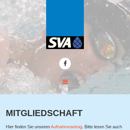
HOME
TOP THEMEN
MITGLIEDSCHAFT
Zirbelnuss-Schwimmen
Hier finden Sie unseren
Aufnahmeantrag
. Bitte lesen Sie auch
ARGE 50-Meter-Hallenbad